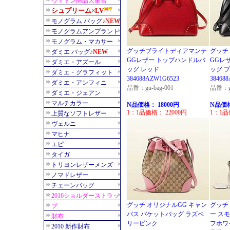
グッチブライトディアマンテ
グッチ
GGレザー トップハンドルバ
GGレ
ッグ レッド
ッグ 
384688AZW1G6523
38468
品番：gu-bag-001
品番：gu
N品価格： 18000円
N品価格
1：1品価格： 22000円
1：1品
グッチ オリジナルGG キャン
グッチ
バス バケットバッグ ラズベ
ー ス
リーピンク
フホワイト