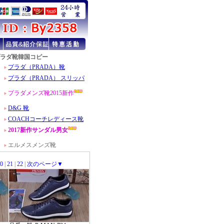
ラダ靴韓国コピー
0
|
21
|
22
|
次のページ▼