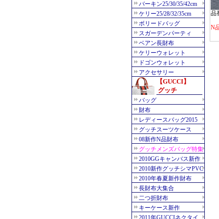
品番
N品