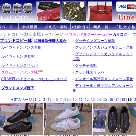
ランドコピー激安市場
トップページ >>
ブランド靴スーパーコピー
カタログ
>>
プ
▼前のページ
|
1
|
2
|
3
|
4
|
5
|
6
|
7
|
8
|
9
|
10
|
11
|
12
|
13
|
14
|
15
|
16
|
17
|
18
|
19
|
2