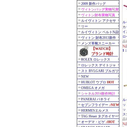
ル
カ
イ
ロ
品
N
1：
ル
ッ
ッ
ス
品
N