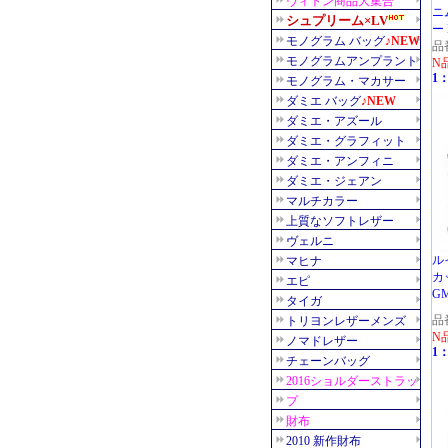
ニ
ー 
品
N
1：
ル
カ
G
品
N
1：