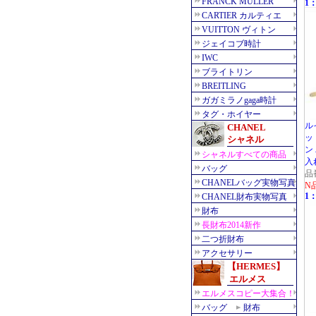
1：
ル
ッ
ン
入れ
品
N
1：