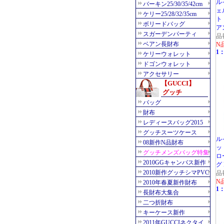
ル
ェ
ト
ア
品
N
1：
ル
ッ
ロ
グ 
品
N
1：