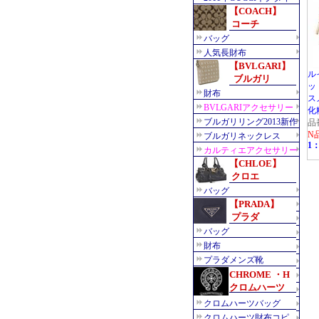
ル
ッ
ス
化
品
N
1：