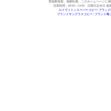
禁無断複製、無断転載、このホームページに掲
EV983382769CN
営業時間：09:00～24:00 日曜日定休日 
EV983382741CN
ルイヴィトンスーパーコピー
|
ブランド
EV983382755CN
ブランドサングラスコピー
|
ブランド靴