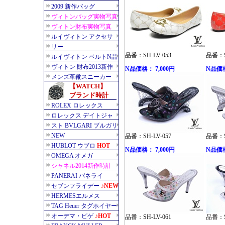
品番：SH-LV-053
品番：SH
N品価格： 7,000円
N品価格
品番：SH-LV-057
品番：SH
N品価格： 7,000円
N品価格
品番：SH-LV-061
品番：SH