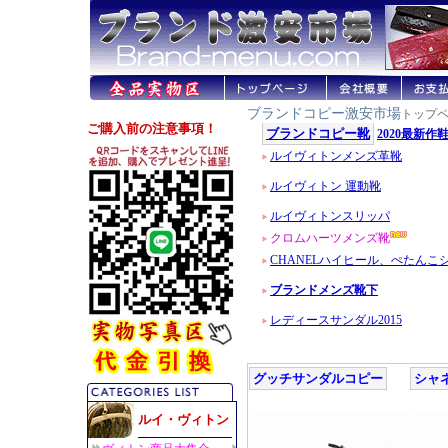
ブランドコピー激安市場
トップペ
グッチサンダルコピー
シャ