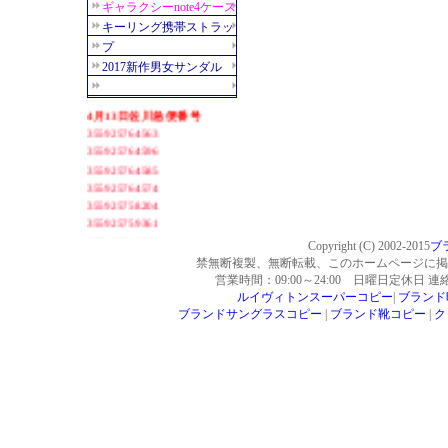
Copyright (C) 2002-2015
ブ
禁無断複製、無断転載、このホームページに掲
営業時間：09:00～24:00 日曜日定休日 
ルイヴィトンスーパーコピー
|
ブランド
ブランドサングラスコピー
|
ブランド靴コピー
|
ク