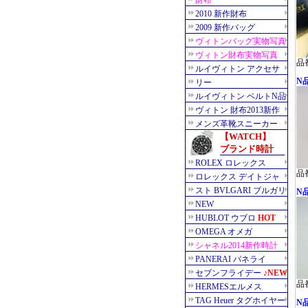
品番
N品
品番
N品
品番
N品