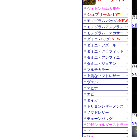
品番
N品
品番
N品
品番
N品