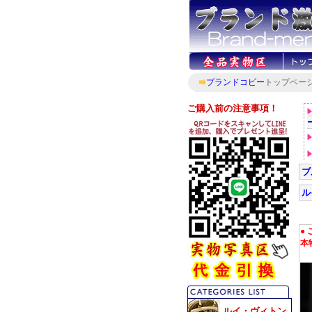
ブランドコピー
トップページ
ブ
ル
●
本