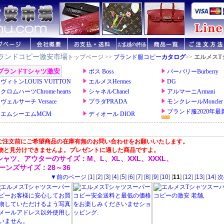
ランドコピー激安市場
トップページ >>
ブランド服コピー
カタログ
>>
エルメスT
 ご注文前にご希望商品の在庫有無のお問い合わせをお願いいたします。
物と見分けできませんよ。プレゼントに適した商品ですよ。
シャツ、アウターのサイズ：M、L、XL、XXL、XXXL、
ーンズサイズ：28～36
▼前のページ
[
1
] [
2
] [
3
] [
4
] [
5
] [
6
] [
7
] [
8
] [
9
] [
10
] [
11
] [
12
] [
13
] [
14
]
次