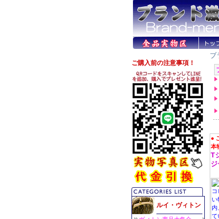
ブ
●
本
T
ジ