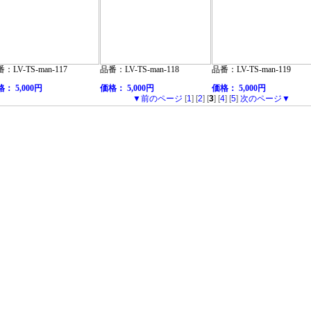
：LV-TS-man-117
品番：LV-TS-man-118
品番：LV-TS-man-119
： 5,000円
価格： 5,000円
価格： 5,000円
▼前のページ
[
1
] [
2
] [
3
] [
4
] [
5
]
次のページ▼