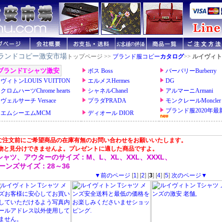
ランドコピー激安市場
トップページ >>
ブランド服コピー
カタログ
>>
ルイヴィト
 ご注文前にご希望商品の在庫有無のお問い合わせをお願いいたします。
物と見分けできませんよ。プレゼントに適した商品ですよ。
シャツ、アウターのサイズ：M、L、XL、XXL、XXXL、
ーンズサイズ：28～36
▼前のページ
[
1
] [
2
] [
3
] [
4
] [
5
]
次のページ▼