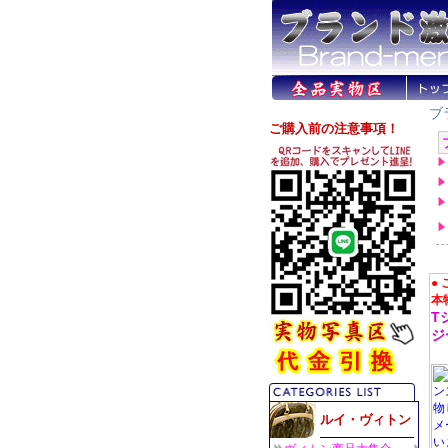
ブ
●
本
T
ジ