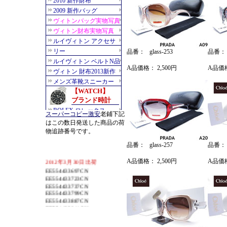
品番： glass-253
品番： g
A品価格： 2,500円
A品価格
スーパーコピー激安
老鋪下記
はこの数日発送した商品の荷
物追跡番号です。
品番： glass-257
品番： g
2012年3月30日出荷
A品価格： 2,500円
A品価格
EE554433697CN
EE554433723CN
EE554433737CN
EE554433799CN
EE554433887CN
EE554433944CN
EE554434030CN
EE554434074CN