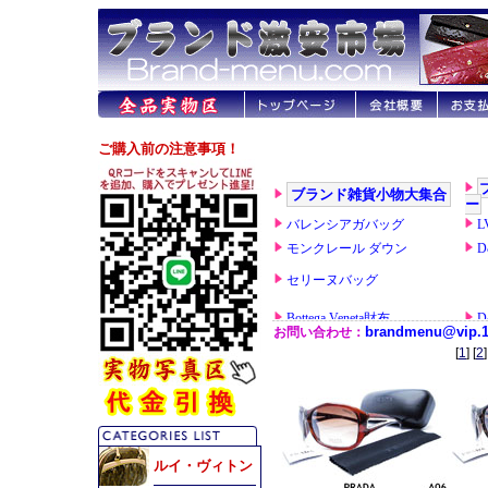
[
1
] [
2
]