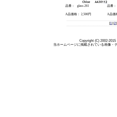
EE554434114CN
EE554434499CN
品番： glass-261
品番： g
EE564141795CN
2012年4月2日出荷
A品価格： 2,500円
A品価格
EE554433635CN
EE675616146CN
[
1
] [
2
]
EE675616132CN
EE675615401CN
EE675615582CN
EE675615596CN
EE675615619CN
EE675615622CN
EE675615640CN
EE675615675CN
EE554433768CN
EE554433771CN
EE554433785CN
EE554433873CN