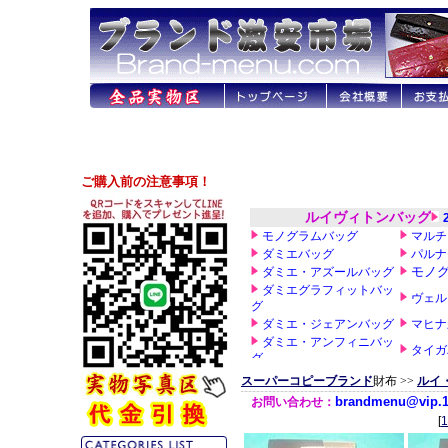
スーパーコピーブランド
財布 >>
ルイ
[
1