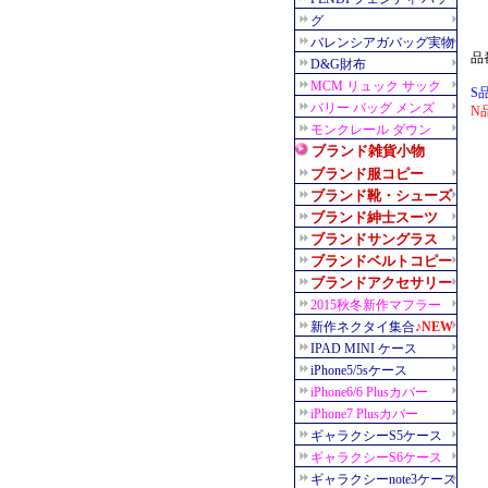
品
S
N