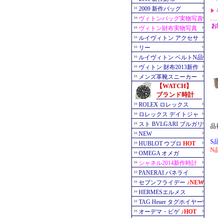
品
S
N