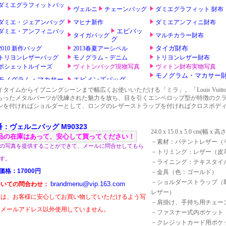
イタイムからイブニングシーンまで幅広くお使いいただける「ミラ」。「Louis Vuitton
らったメタルパーツが洗練された魅力を放ち、目を引くエンベロップ型が特徴のク
ンを付ければショルダーとして、ロングのレザーストラップを付ければクロスボデ
。
番：ヴェルニバッグ M90323
24.0 x 15.0 x 5.0 cm(幅 x 
品の在庫はあって、安心して買ってください！
－素材：パテントレザー（
の写真を提供することができて、メールに問合せしてもら
－トリミング：レザー（皮
す。
－ライニング：テキスタイ
価格：17000円
－金具（色：ゴールド）
－ショルダーストラップ（
brandmenu@vip.163.com
ついての問合わせ：
レザー）
店は、お客様に安心してお買い物していただけるよう写
－肩掛け、手持ち用チェー
内メールアドレス以外使用していません。
－ファスナー式内ポケット
－クレジットカード用ポケッ