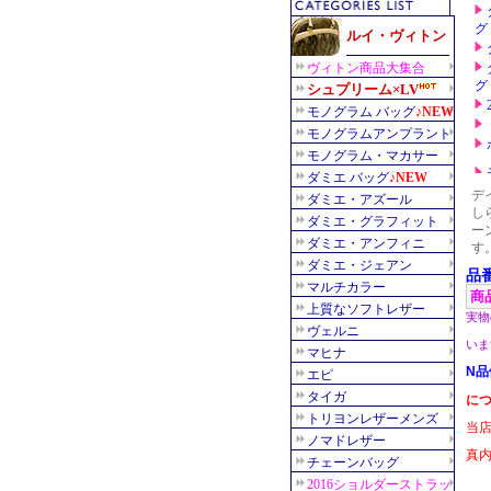
デ
し
ー
す
品
商
実物
いま
N品
に
当
真