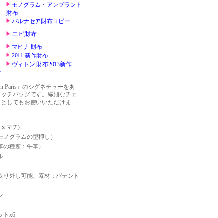
 Paris」のシグネチャーをあ
ラッチバッグです。繊細なチェ
ィとしてもお使いいただけま
高さ x マチ)
モノグラムの型押し）
革の種類：牛革）
ル
取り外し可能、素材：パテント
ン
トx6