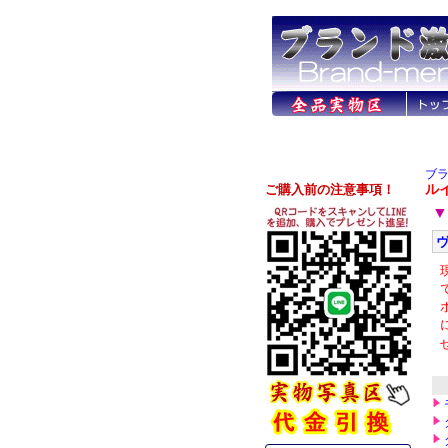
ブ
ル
▼
ヴ