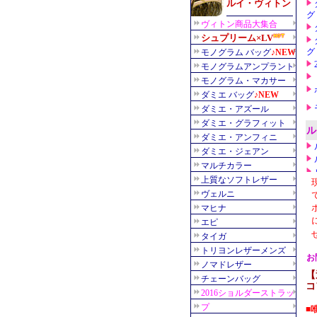
【
コ
■