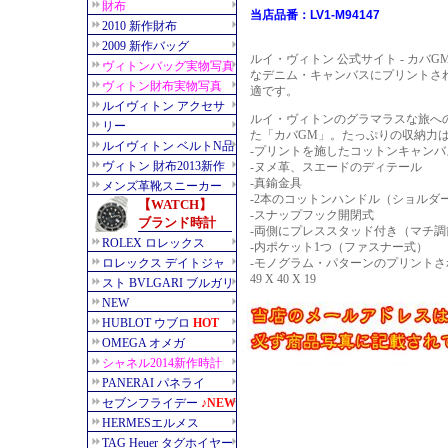
当店品番：LV1-M94147
ルイ・ヴィトン 公式サイト - カバ
なデニム・キャンバスにプリントさ
適です。
ルイ・ヴィトンのグラマラスな旅へ
た「カバGM」。たっぷりの収納力
-プリントを施したコットンキャンバ
-ヌメ革、スエードのディテール
-真鍮金具
-2本のコットンハンドル（ショルダ
-スナップフック開閉式
-両側にプレススタッド付き（マチ調
-内ポケット1つ（ファスナー式）
-モノグラム・パターンのプリント
49 X 40 X 19