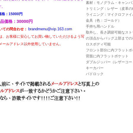
素材：モノグラム・キャンバ
す。
トリミング：レザー（皮革の
価格：15000円
ライニング：マイクロファイ
金具（色：ゴールド）
品価格：30000円
手持ち用ハンドル
brandmenu@vip.163.com
いての問合わせ：
取外し、長さ調節可能なスト
は、お客様に安心してお買い物していただけるよう写
の頂点からバッグ上部までの長
メールアドレス以外使用していません。
ロスボディ可能
フロント部分に内フラットポ
背面に内フラットポケット
ダブルジッパー（レザーコー
キーカバー
パドロック