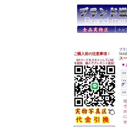
ブラ
M448
スー
▼
>
>
グ
>