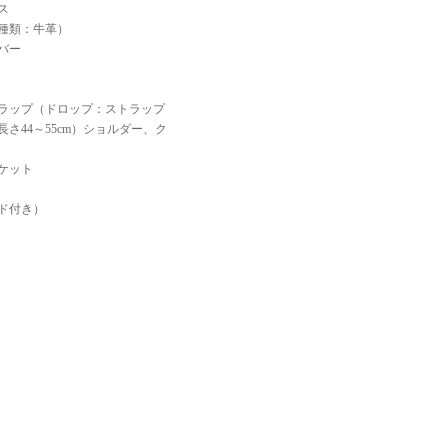
ス
種類：牛革）
バー
ラップ（ドロップ：ストラップ
さ44～55cm）ショルダー、ク
ケット
ド付き）