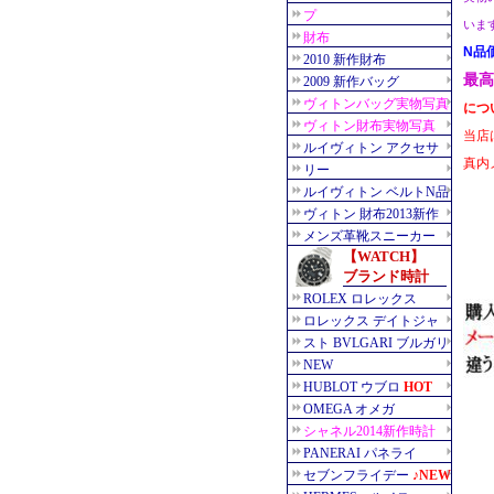
いま
N品
最高
につ
当店
真内