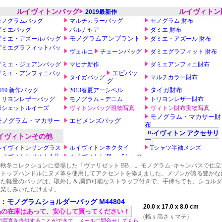
19秋冬コレクションに登場した「ヴァリゼット BB」。モノグラム･キャンバスで仕
、トップハンドルにヌメ革を使用してアクセントを添えました。メゾンが誇る豊かな
れた軽量のバッグは、取外し & 調節可能なストラップ付きで、手持ちでも、ショル
お楽しみいただけます。
：モノグラムショルダーバッグ M44804
20.0 x 17.0 x 8.0 cm
品の在庫はあって、安心して買ってください！
(幅 x 高さ x マチ)
の写真を提供することができて、メールに問合せしてもら