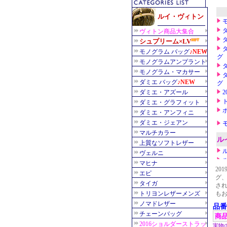
20
グ
さ
も
品番
商
実物