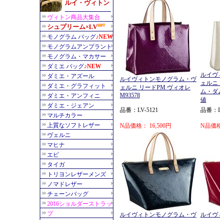
ルイヴ
ルイヴィトンモノグラム・ヴ
ェルニ
ェルニ リードPM ヴィオレ
ム・ダム
M93578
値
品番：LV-5121
品番：LV
N品価格： 16,500円
N品価格
ルイヴィトンモノグラム・ヴ
ルイヴ