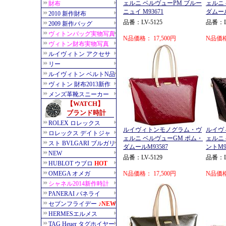
ェルニ ベルヴューPM ブルー
ェルニ
ニュイ M93671
ダムール
品番：LV-5125
品番：LV
N品価格： 17,500円
N品価格
ルイヴィトンモノグラム・ヴ
ルイヴ
ェルニ ベルヴューGM ポム・
ェルニ
ダムールM93587
ントM9
品番：LV-5129
品番：LV
N品価格： 17,500円
N品価格