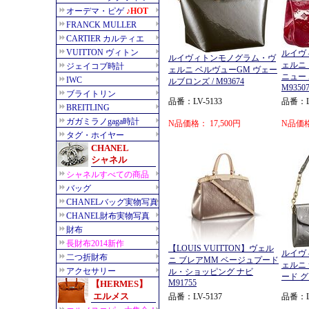
ルイヴ
ルイヴィトンモノグラム・ヴ
ェルニ
ェルニ ベルヴューGM ヴェー
ニュー
ルブロンズ / M93674
M9350
品番：LV-5133
品番：LV
N品価格： 17,500円
N品価格
【LOUIS VUITTON】ヴェル
ルイヴ
ニ ブレアMM ベージュプード
ェルニ
ル・ショッピング ナビ
ード グ
M91755
品番：LV-5137
品番：LV