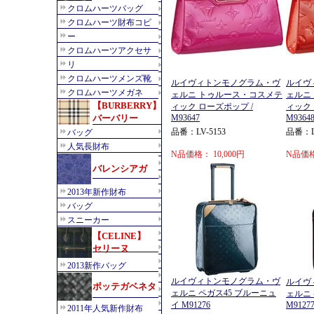
ルイヴィトンモノグラム・ヴ
ルイヴ
ェルニ トゥルース・コスメテ
ェルニ
ィック ローズポップ /
ィック
M93647
M9364
品番：LV-5153
品番：LV
N品価格： 10,000円
N品価格
ルイヴィトンモノグラム・ヴ
ルイヴ
ェルニ ペガス45 ブルーニュ
ェルニ 
イ M91276
M9127