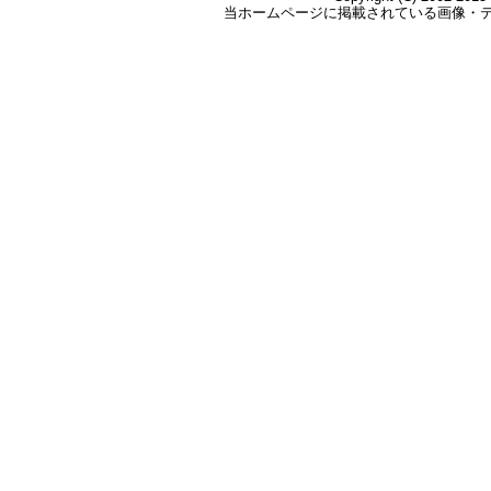
EE554434074CN
EE554434114CN
EE554434499CN
EE564141795CN
2012年4月2日出荷
EE554433635CN
EE675616146CN
EE675616132CN
EE675615401CN
EE675615582CN
EE675615596CN
EE675615619CN
EE675615622CN
EE675615640CN
EE675615675CN
EE554433768CN
EE554433771CN
EE554433785CN
EE554433873CN