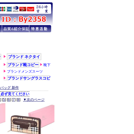
バッグ 新作
4
] [
5
] [
6
] [
7
] [
8
]
▼次のページ