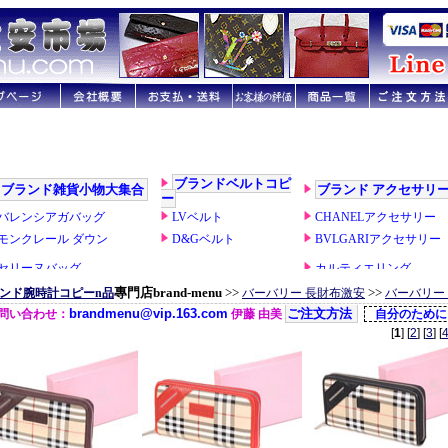
專門店brand-menu
>>
>>
ンド腕時計コピーn品
バーバリー 長財布激安
バーバリー 
[
1
] [
2
] [
3
] [