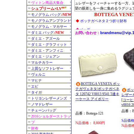
ュレザーをフィーチャーする一方、
望の眼差しを一身に集めるラグジュ
BOTTEGA VENETA ボッ
テガヴェネタ/ボッテガベネ
ボッ
タ 120742 V0013 9541 5連キ
レザー
ーケース アイボリー
[コーヒ
v0016 2
品番：Bot
品番：Bottega-121
S品価格：
N品価格： 8,800円
N品価格：