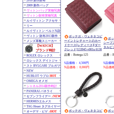
ボッテガ・ヴェネタコピ
ボッ
ーイントレチャートのカー
シープ
ドケース[レディース][ダー
タルピンク 
クレッド]133945 v001u 6130
品番：Bottega-125
品番：Bot
S品価格： 4,500円
S品価格：
N品価格： 8,000円
N品価格：
ボッテガ・ヴェネタコピ
ボッ