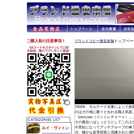
トップページ
ブランドコピー激安老舗
BOTTEGA V
1966年、モルテード夫妻によって創
のはその地に脈々と伝わる職人気質。中
「intrecciato（イントレチ
その風合いはしっとりとしてこの上
今世紀になってグッチグループの傘
ガ。確かな皮革技術と洗練された感