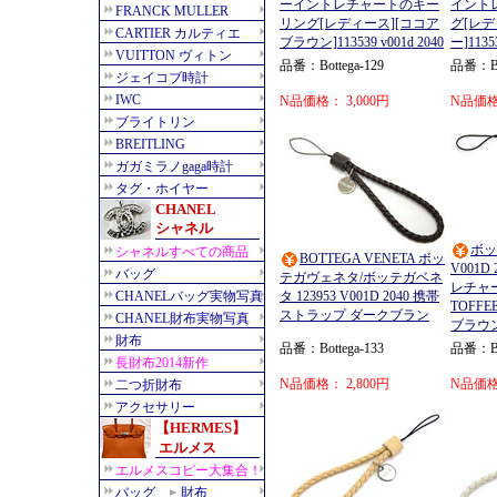
ーイントレチャートのキー
イント
リング[レディース][ココア
グ[レデ
ブラウン]113539 v001d 2040
ー]11353
品番：Bottega-129
品番：Bot
N品価格： 3,000円
N品価格：
ボッ
BOTTEGA VENETA ボッ
V001D 2
テガヴェネタ/ボッテガベネ
レチャ
タ 123953 V001D 2040 携帯
TOFF
ストラップ ダークブラン
ブラウ
品番：Bottega-133
品番：Bot
N品価格： 2,800円
N品価格：