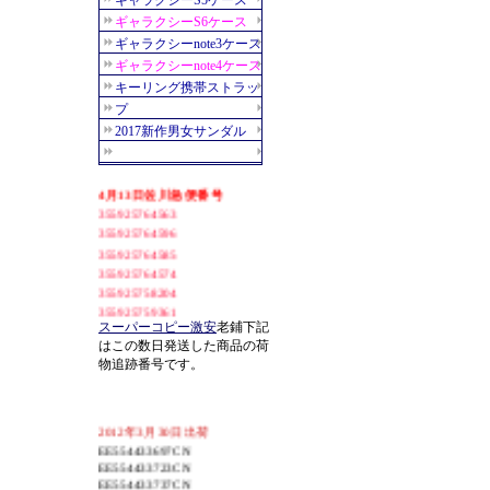
スーパーコピー激安
老鋪下記
はこの数日発送した商品の荷
物追跡番号です。
2012年3月30日出荷
EE554433697CN
EE554433723CN
EE554433737CN