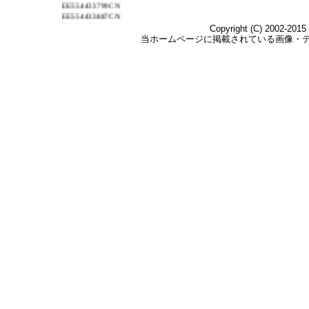
EE554433799CN
EE554433887CN
EE554433944CN
EE554434030CN
EE554434074CN
EE554434114CN
EE554434499CN
EE564141795CN
2012年4月2日出荷
EE554433635CN
EE675616146CN
EE675616132CN
EE675615401CN
EE675615582CN
EE675615596CN
EE675615619CN
EE675615622CN
EE675615640CN
EE675615675CN
EE554433768CN
EE554433771CN
EE554433785CN
EE554433873CN